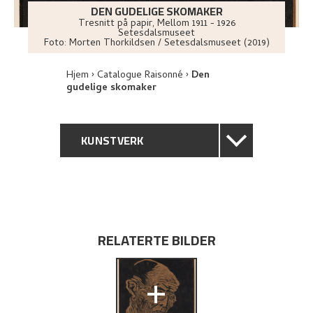
DEN GUDELIGE SKOMAKER
Tresnitt på papir
,
Mellom
1911 - 1926
Setesdalsmuseet
Foto:
Morten Thorkildsen / Setesdalsmuseet (2019)
Hjem
Catalogue Raisonné
Den
gudelige skomaker
KUNSTVERK
GENERELL BESKRIVELSE
TEKNISK INFORMASJON
RELATERTE BILDER
PROVENIENS
+
BIBLIOGRAFI