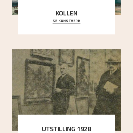
KOLLEN
SE KUNSTVERK
Et ruvende fjell dominerer bildeflaten, og står i
sterk kontrast til det spinkle rognetreet ute
..."
UTSTILLING 1928