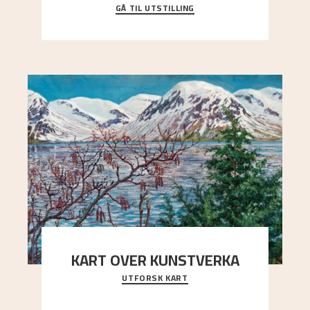
GÅ TIL UTSTILLING
Då Astrup døydde i 1928, tok vennene Moritz
Kaland og Simon Thorbjørnsen initiativ til å
arrang
..."
KART OVER KUNSTVERKA
UTFORSK KART
Utforsk stedene og utsiktene i Astrups malerier