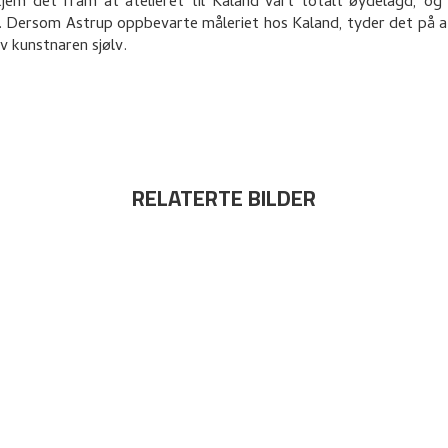
jem det fram at atelieret til Kaland vart totalt øydelagd, og 
. Dersom Astrup oppbevarte måleriet hos Kaland, tyder det på a
av kunstnaren sjølv.
RELATERTE BILDER