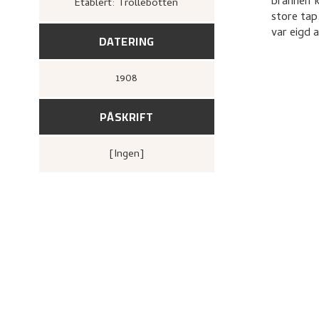
brannen k
Etablert: Trollebotten
store tap
var eigd 
DATERING
1908
PÅSKRIFT
[ingen]