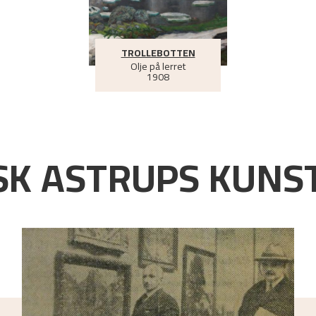
TROLLEBOTTEN
Olje på lerret
1908
K ASTRUPS KUNST