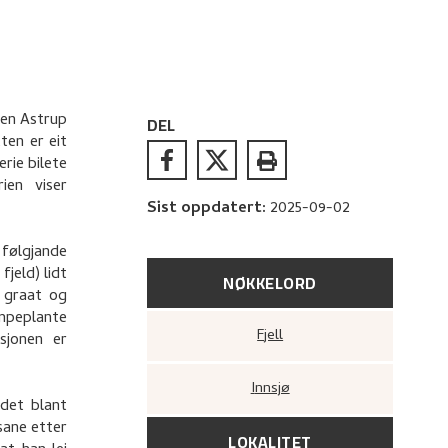
men Astrup
DEL
tten er eit
erie bilete
ien viser
Sist oppdatert
:
2025-09-02
 følgjande
jeld) lidt
NØKKELORD
 graat og
æmpeplante
Fjell
sjonen er
Innsjø
 det blant
sane etter
LOKALITET