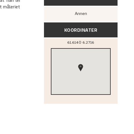
at han lei
t måleriet
Annen
KOORDINATER
61.6140
6.2716
1