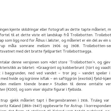
 ingen kjente skildringar eller fotografi av dette tapte måleriet, 
 fortel til at dette viste eit landskap frå Trollebotten. Trollebo
ap som ligg nord for Ålhus i Jølster, og måleriet er ein del av ein s
up måla somrane mellom 1906 og 1908. Trollebotten-ser
tsvatnet med det bratte fjellpartiet Trollebottsegga.
talar denne versjonen som «det store ‘Trollebotten’», og gjev
kteristikk av biletet: «Graagrönt og kobberbrunt (tört og vaadt f
t i baggrunden, ned ved vandet – tror jeg – vandet speiler i
, med hvide og isgrönne isflak – en saftiggrön (exotisk) fjeld-kj
nden mellem töende bræer.» Studien til denne omtalte ver
tten
(K100), og som viser skjulte figurar i fjellsida.
strup gjekk måleriet tapt i Bergensbrannen i 1916. Truleg var
oritz Kaland (1869–1947) oppbevarte for Astrup. I korrespondan