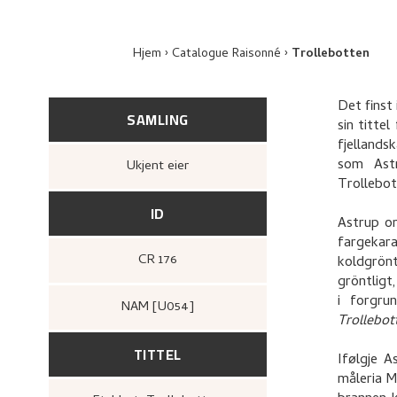
Hjem
Catalogue Raisonné
Trollebotten
Det finst
SAMLING
sin tittel
fjellandsk
som Astr
Ukjent eier
Trollebot
ID
Astrup om
fargekara
CR 176
koldgrön
gröntligt
i forgru
NAM [U054]
Trollebo
TITTEL
Ifølgje A
måleria M