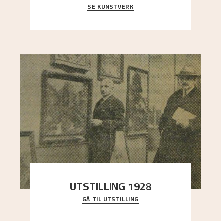
SE KUNSTVERK
Et ruvende fjell dominerer bildeflaten, og står i
sterk kontrast til det spinkle rognetreet ute
..."
UTSTILLING 1928
GÅ TIL UTSTILLING
Då Astrup døydde i 1928, tok vennene Moritz
Kaland og Simon Thorbjørnsen initiativ til å
arrang
..."