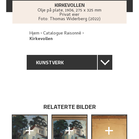
KIRKEVOLLEN
Olje på plate
,
1906
, 275 x 325 mm
Privat eier
Foto:
Thomas Widerberg (2022)
Hjem
Catalogue Raisonné
Kirkevollen
KUNSTVERK
GENERELL BESKRIVELSE
TEKNISK INFORMASJON
RELATERTE BILDER
PROVENIENS
+
+
+
RELATERTE KUNSTVERK