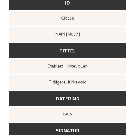
ID
CR 156
NAM [N057]
TITTEL
Etablert: Kirkevollen
Tidligere: Kirkevold
DATERING
1906
SIGNATUR