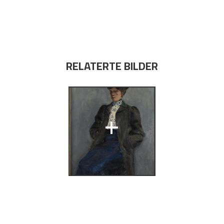
RELATERTE BILDER
. Malerier
+
us,