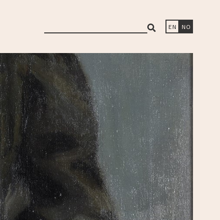
search
EN
NO