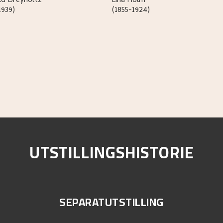
ld
Breyholtz
Lina
Holm
1939)
(1855-1924)
UTSTILLINGSHISTORIE
SEPARATUTSTILLING