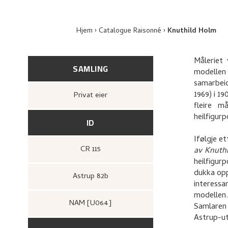
Hjem
Catalogue Raisonné
Knuthild Holm
Måleriet 
SAMLING
modellen
samarbeid
1969) i 19
Privat eier
fleire m
heilfigurp
ID
Ifølgje e
CR 115
av Knuth
heilfigur
dukka opp
Astrup 82b
interessa
modellen.
NAM [U064]
Samlaren 
Astrup-uts