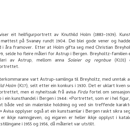
viser eit heilfigurportrett av Knuthild Holm (1883–1939). Kun
 møttest på Svanøy rundt 1904. Dei blei gode vener og hadde
 i åra framover. Etter at Holm gifta seg med Christian Breyho
09, selde ho fleire måleri for Astrup i Bergen. Breyholtz-familien 
åleri av Astrup, mellom anna
Soleier og regnbue
(K131)
ortrettet.
tterkommarane vart Astrup-samlinga til Breyholtz, med unntak 
ild Holm
(K17), selt etter ein konkurs i 1930. Det er uklart kven 
portrettet, men ei nyheitssak frå avisa
Firda
fortel om sensasjon
 i ein kunsthandel i Bergen i 1944: «Portrettet, som er i hel figur
nt både ved sin maleriske holdning og ved sin treffende karakt
» Avisa opplyser også at ein kunstsamlar i Bergen raskt sikra seg
er ikkje namngjeven, og eigaren er heller ikkje opplyst i kata
tillingane i 1955 og 1956, då måleriet var utstilt.