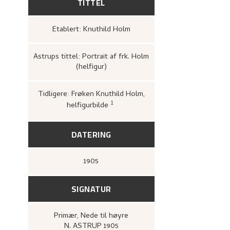
TITTEL
Etablert: Knuthild Holm
Astrups tittel: Portrait af frk. Holm
(helfigur)
Tidligere: Frøken Knuthild Holm,
1
helfigurbilde
Kunstnernes Hus,
Nikolai Astrup
og tresnitt
(Oslo: Kunstnernes H
Kunstnernes Hus, 1955),
19.
DATERING
1905
SIGNATUR
Primær
, Nede til høyre
N. ASTRUP 1905