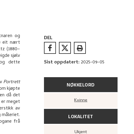
stnaren og
DEL
 eit nært
ltz (1880–
eigde sjølv
 og dette
Sist oppdatert
:
2025-09-05
av
Portrett
NØKKELORD
som kjøpte
en då det
Kvinne
, er meget
erstikk av
 måleriet.
LOKALITET
logane frå
Ukjent