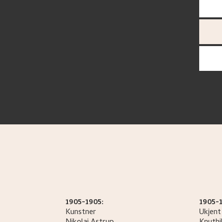
1905-1905:
1905-
Kunstner
Ukjent