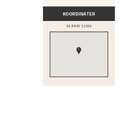
KOORDINATER
61.4935
5.1319
1