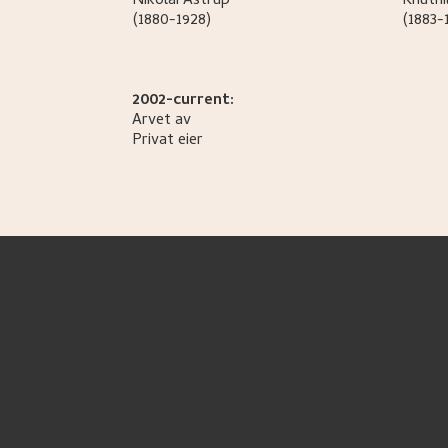
Nikolai
Astrup
Knuthi
(1880-1928)
(1883-
2002-current:
Arvet av
Privat eier