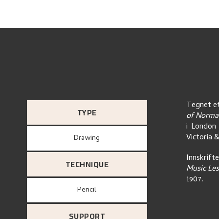
Tegnet et
TYPE
of Norma
i London
Victoria
Drawing
Innskrift
TECHNIQUE
Music Le
1907.
Pencil
SUPPORT