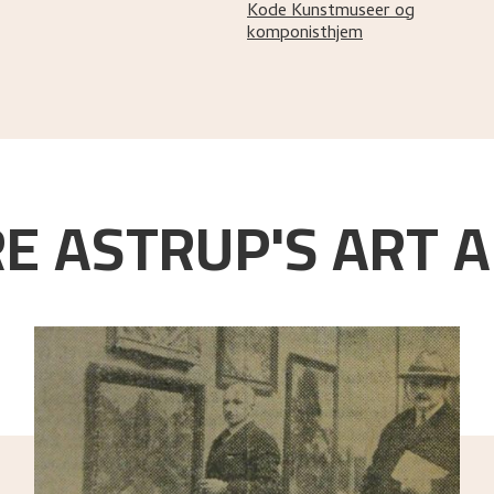
Kode Kunstmuseer og
komponisthjem
E ASTRUP'S ART A