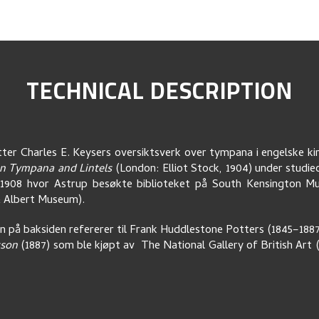
TECHNICAL DESCRIPTION
ter Charles E. Keysers oversiktsverk over tympana i engelske ki
n Tympana and Lintels
(London: Elliot Stock, 1904) under studi
 1908 hvor Astrup besøkte biblioteket på South Kensington M
 & Albert Museum).
en på baksiden refererer til Frank Huddlestone Potters (1845–188
sson
(1887) som ble kjøpt av The National Gallery of British Art (