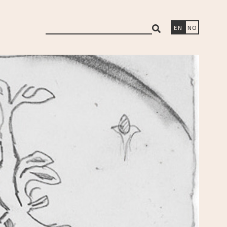
search
EN
NO