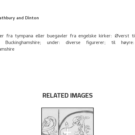
thbury and Dinton
er fra tympana eller buegavler fra engelske kirker: Øverst ti
, Buckinghamshire; under: diverse figurerer; til høyre
amshire
RELATED IMAGES
+