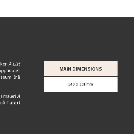
rker
A List
MAIN DIMENSIONS
eoppholdet
useum (nå
143 x 231 mm
7) maleri
A
nå Tate) i