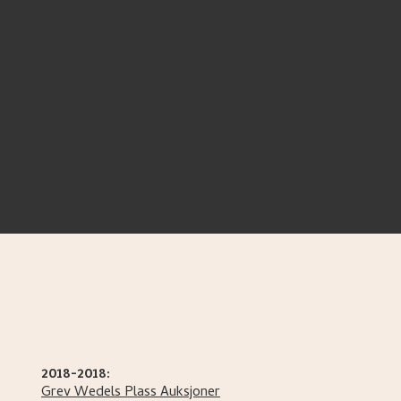
2018-2018:
Grev Wedels Plass Auksjoner