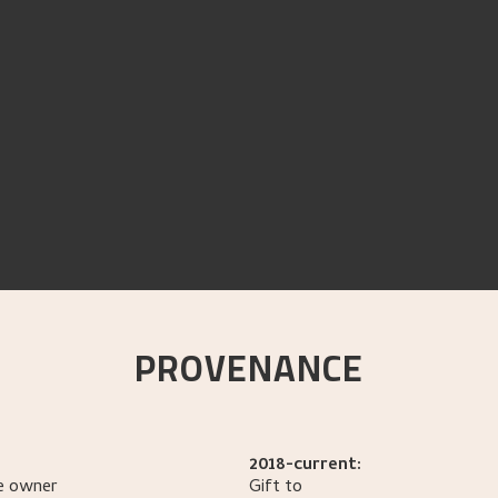
PROVENANCE
2018-current:
e owner
Gift to