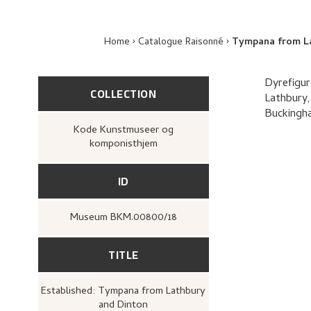
Home
Catalogue Raisonné
Tympana from La
Dyrefigur
COLLECTION
Lathbury
Buckingh
Kode Kunstmuseer og
komponisthjem
ID
Museum BKM.00800/18
TITLE
Established: Tympana from Lathbury
and Dinton