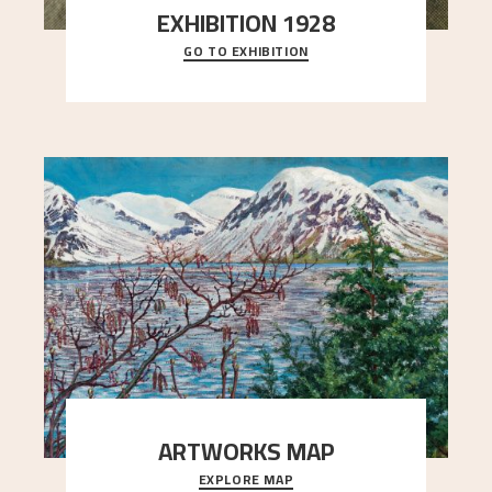
EXHIBITION 1928
GO TO EXHIBITION
When Astrup died in 1928, his friends Moritz Kaland
Simon Thorbjørnsen at the Art Society took
..."
ARTWORKS MAP
EXPLORE MAP
Explore the locations and viewpoints in Astrup's