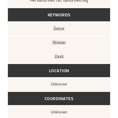
Hei dansa med fan, dansa med mig
KEYWORDS
Dance
Woman
Devil
LOCATION
Unknown
COORDINATES
Unknown