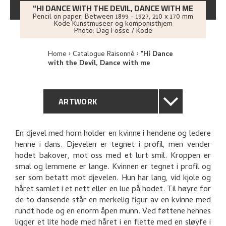
"HI DANCE WITH THE DEVIL, DANCE WITH ME
Pencil on paper
,
Between
1899 - 1927
, 210 x 170 mm
Kode Kunstmuseer og komponisthjem
Photo:
Dag Fosse / Kode
Home
Catalogue Raisonné
"Hi Dance
with the Devil, Dance with me
ARTWORK
GENERAL DESCRIPTION
En djevel med horn holder en kvinne i hendene og ledere
henne i dans. Djevelen er tegnet i profil, men vender
TECHNICAL DESCRIPTION
hodet bakover, mot oss med et lurt smil. Kroppen er
smal og lemmene er lange. Kvinnen er tegnet i profil og
PROVENANCE
ser som betatt mot djevelen. Hun har lang, vid kjole og
håret samlet i et nett eller en lue på hodet. Til høyre for
de to dansende står en merkelig figur av en kvinne med
RELATED ARTWORKS
rundt hode og en enorm åpen munn. Ved føttene hennes
ligger et lite hode med håret i en flette med en sløyfe i