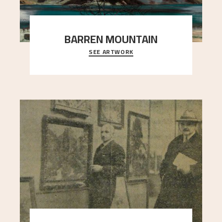
BARREN MOUNTAIN
SEE ARTWORK
A looming mountain dominates the picture plane
here, and stands in stark contrast to the slende
..."