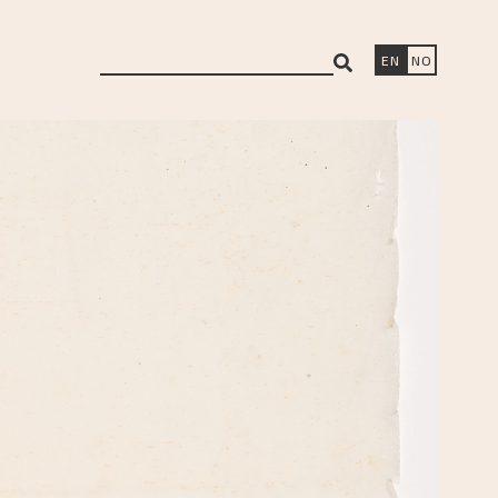
search
EN
NO